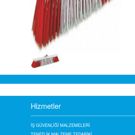
Hizmetler
İŞ GÜVENLİĞİ MALZEMELERİ
TEMİZLİK MALZEME TEDARİKİ